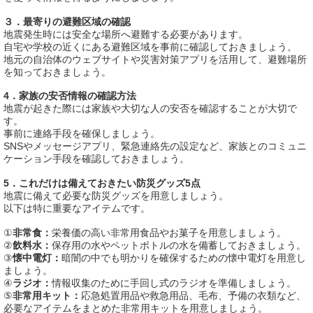
３．最寄りの避難区域の確認
地震発生時には安全な場所へ避難する必要があります。
自宅や学校の近くにある避難区域を事前に確認しておきましょう。
地元の自治体のウェブサイトや災害対策アプリを活用して、避難場所
を知っておきましょう。
4．家族の安否情報の確認方法
地震が起きた際には家族や大切な人の安否を確認することが大切で
す。
事前に連絡手段を確保しましょう。
SNSやメッセージアプリ、緊急連絡先の設定など、家族とのコミュニ
ケーション手段を確認しておきましょう。
5．これだけは備えておきたい防災グッズ5点
地震に備えて必要な防災グッズを用意しましょう。
以下は特に重要なアイテムです。
①
非常食：
栄養価の高い非常用食品やお菓子を用意しましょう。
②
飲料水：
保存用の水やペットボトルの水を備蓄しておきましょう。
③
懐中電灯：
暗闇の中でも明かりを確保するための懐中電灯を用意し
ましょう。
④
ラジオ：
情報収集のために手回し式のラジオを準備しましょう。
⑤
非常用キット：
応急処置用品や救急用品、毛布、予備の衣類など、
必要なアイテムをまとめた非常用キットを用意しましょう。