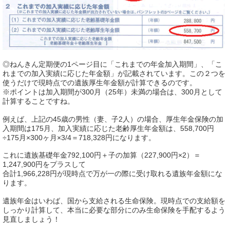
◎ねんきん定期便の1ページ目に「これまでの年金加入期間」、「こ
れまでの加入実績に応じた年金額」が記載されています。この２つを
使うだけで現時点での遺族厚生年金額が計算できるのです。
※ポイントは加入期間が300月（25年）未満の場合は、300月として
計算することですね。
例えば、上記の45歳の男性（妻、子2人）の場合、厚生年金保険の加
入期間は175月、加入実績に応じた老齢厚生年金額は、558,700円
÷175月×300ヶ月×3/4＝718,328円になります。
これに遺族基礎年金792,100円＋子の加算（227,900円×2）＝
1,247,900円をプラスして
合計1,966,228円が現時点で万が一の際に受け取れる遺族年金額にな
ります。
遺族年金はいわば、国から支給される生命保険。現時点での支給額を
しっかり計算して、本当に必要な部分にのみ生命保険を手配するよう
見直しましょう！