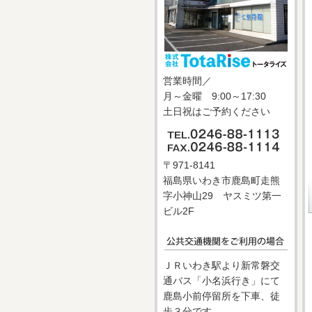
営業時間／
月～金曜 9:00～17:30
土日祝はご予約ください
〒971-8141
福島県いわき市鹿島町走熊
字小神山29 ヤスミツ第一
ビル2F
ＪＲいわき駅より新常磐交
通バス「小名浜行き」にて
鹿島小前停留所を下車、徒
歩３分です。