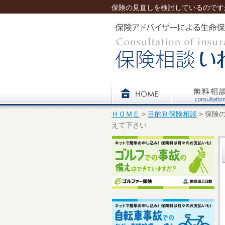
保険の見直しを検討しているのです
ついて - 保険相談 見直し.jp - いわ
ＨＯＭＥ
>
目的別保険相談
> 保険
えて下さい