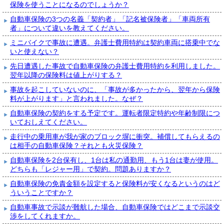
保険を使うことになるのでしょうか？
自動車保険の3つの名義「契約者」「記名被保険者」「車両所有
者」について違いを教えてください。
ミニバイクで事故に遭遇。弁護士費用特約は契約車両に搭乗中でな
いと使えない？
先日遭遇した事故で自動車保険の弁護士費用特約を利用しました。
翌年以降の保険料は値上がりする？
事故を起こしていないのに、「事故が多かったから、翌年から保険
料が上がります」と言われました。なぜ？
自動車保険の契約をする予定です。運転者限定特約や年齢制限につ
いておしえてください。
走行中の乗用車が我が家のブロック塀に衝突。補償してもらえるの
は相手の自動車保険？それとも火災保険？
自動車保険を2台保有し、1台は私の通勤用、もう1台は妻が使用。
どちらも「レジャー用」で契約。問題ありますか？
自動車保険の免責金額を設定すると保険料が安くなるというのはど
ういうことですか？
自動車事故で示談が難航した場合、自動車保険ではどこまで示談交
渉をしてくれますか。