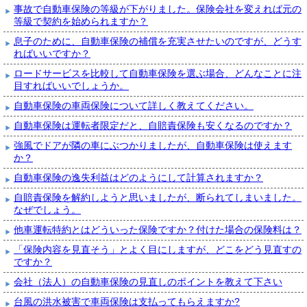
事故で自動車保険の等級が下がりました。保険会社を変えれば元の
等級で契約を始められますか？
息子のために、自動車保険の補償を充実させたいのですが、どうす
ればいいですか？
ロードサービスを比較して自動車保険を選ぶ場合、どんなことに注
目すればいいでしょうか。
自動車保険の車両保険について詳しく教えてください。
自動車保険は運転者限定だと、自賠責保険も安くなるのですか？
強風でドアが隣の車にぶつかりましたが、自動車保険は使えます
か？
自動車保険の逸失利益はどのようにして計算されますか？
自賠責保険を解約しようと思いましたが、断られてしまいました。
なぜでしょう。
他車運転特約とはどういった保険ですか？付けた場合の保険料は？
「保険内容を見直そう」とよく目にしますが、どこをどう見直すの
ですか？
会社（法人）の自動車保険の見直しのポイントを教えて下さい
台風の洪水被害で車両保険は支払ってもらえますか?