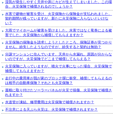
湿気が発生しやすく天井や床にカビが生えてしまいました。この場
合、火災保険で補償されるのでしょうか？
水害で建物が被害を受け、火災保険から保険金が支払われました。
契約期間が残っていますが、新たに火災保険に入らないといけな
い？
大雨でマイホームが被害を受けました。水害ではなく竜巻による被
害でした。火災保険から補償してもらえますか？
火災保険の保険金を請求しようとしたところ、保険証券が見つかり
ません。紛失したようなのですが、紛失すると契約は無効？
分譲マンションに住んでいます。天井から水漏れ。原因が分からな
いのですが、火災保険でどこまで補償してもらえる？
火災保険に入っていますが、噴火で火事になった場合、火災保険で
補償してもらえますか？
走行中の乗用車が我が家のブロック塀に衝突。補償してもらえるの
は相手の自動車保険？それとも火災保険？
屋根に取り付けたソーラーパネルが火災で損傷、火災保険で補償さ
れますか？
水道管が凍結。修理費用は火災保険で補償されますか？
不注意による天ぷら火災は、火災保険で補償されますか？