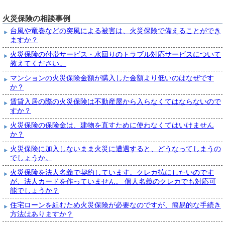
火災保険の相談事例
台風や竜巻などの突風による被害は、火災保険で備えることができ
ますか？
火災保険の付帯サービス・水回りのトラブル対応サービスについて
教えてください。
マンションの火災保険金額が購入した金額より低いのはなぜです
か？
賃貸入居の際の火災保険は不動産屋から入らなくてはならないので
すか？
火災保険の保険金は、建物を直すために使わなくてはいけません
か？
火災保険に加入しないまま火災に遭遇すると、どうなってしまうの
でしょうか。
火災保険を法人名義で契約しています。クレカ払にしたいのです
が、法人カードを作っていません。 個人名義のクレカでも対応可
能でしょうか？
住宅ローンを組むため火災保険が必要なのですが、簡易的な手続き
方法はありますか？