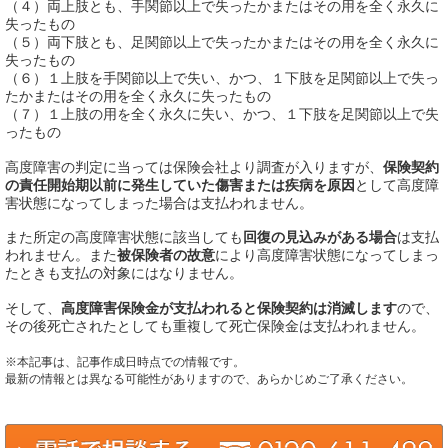
（４）両上肢とも、手関節以上で失ったかまたはその用を全く永久に
失ったもの
（５）両下肢とも、足関節以上で失ったかまたはその用を全く永久に
失ったもの
（６）１上肢を手関節以上で失い、かつ、１下肢を足関節以上で失っ
たかまたはその用を全く永久に失ったもの
（７）１上肢の用を全く永久に失い、かつ、１下肢を足関節以上で失
ったもの
高度障害の判定に当っては保険会社より調査が入りますが、
保険契約
の責任開始期以前に発生していた傷害または疾病を原因
として高度障
害状態になってしまった場合は支払われません。
また所定の高度障害状態に該当しても
回復の見込みがある場合
は支払
われません。また
被保険者の故意
により高度障害状態になってしまっ
たときも支払の対象にはなりません。
そして、
高度障害保険金が支払われると保険契約は消滅します
ので、
その後死亡されたとしても重複して死亡保険金は支払われません。
※本記事は、記事作成日時点での情報です。
最新の情報とは異なる可能性がありますので、あらかじめご了承ください。