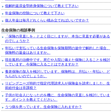
低解約返戻金型終身保険について教えて下さい
年金保険の控除について教えて下さい
個人年金は毎月どれくらい積み立てればいいですか？
生命保険の相談事例
「保険の見直しを」とよく目にしますが、本当に見直す必要がある
のでしょうか？
年払いで支払っている生命保険を保険期間の途中で解約した場合、
保険料の返金はありますか。
現在風邪の治療中です。死亡や入院に備えた保険に入ることを検討
しています。今保険に入ることはできますか？
養老保険の加入を検討しています。保険料は、月払い・年払い、ど
ちらがいいのでしょうか。
リビングニーズ特約で指定代理請求人が保険金を請求しました。生
前給付金は非課税？
子供が社会人になったのを機に、生命保険の見直しを検討していま
す。ポイントを教えてください。
うつ病を患っています。生命保険に入れますか？