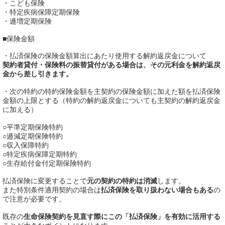
・こども保険
・特定疾病保障定期保険
・逓増定期保険
■保険金額
・払済保険の保険金額算出にあたり使用する解約返戻金について
契約者貸付・保険料の振替貸付がある場合は、その元利金を解約返戻
金から差し引きます。
・次の特約の特約保険金額を主契約の保険金額に加えた額を払済保険
金額の上限とする（特約の解約返戻金についても主契約の解約返戻金
に加える）
○平準定期保険特約
○逓減定期保険特約
○収入保障特約
○特定疾病保障定期特約
○生存給付金付定期保険特約
払済保険に変更することで
元の契約の特約は消滅
します。
また特別条件適用契約の場合は
払済保険を取り扱わない場合もある
の
で注意が必要です。
既存の
生命保険契約を見直す際にこの「払済保険」を有効に活用する